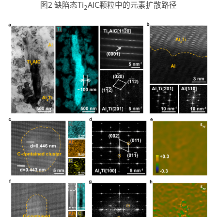
图2 缺陷态Ti
AlC颗粒中的元素扩散路径
2