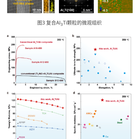
图3 复合Al
Ti颗粒的微观组织
3