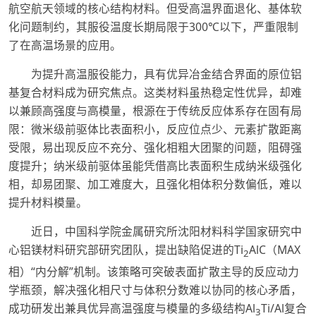
航空航天领域的核心结构材料。但受高温界面退化、基体软
化问题制约，其服役温度长期局限于300℃以下，严重限制
了在高温场景的应用。
为提升高温服役能力，具有优异冶金结合界面的原位铝
基复合材料成为研究焦点。这类材料虽热稳定性优异，却难
以兼顾高强度与高模量，根源在于传统反应体系存在固有局
限：微米级前驱体比表面积小，反应位点少、元素扩散距离
受限，易出现反应不充分、强化相粗大团聚的问题，阻碍强
度提升；纳米级前驱体虽能凭借高比表面积生成纳米级强化
相，却易团聚、加工难度大，且强化相体积分数偏低，难以
提升材料模量。
近日，中国科学院金属研究所沈阳材料科学国家研究中
心铝镁材料研究部研究团队，提出缺陷促进的Ti
AlC（MAX
2
相）“内分解”机制。该策略可突破表面扩散主导的反应动力
学瓶颈，解决强化相尺寸与体积分数难以协同的核心矛盾，
成功研发出兼具优异高温强度与模量的多级结构Al
Ti/Al复合
3