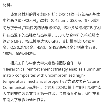
材料。
该复合材料的微观组织包括：均匀分散于超细晶Al基体
中的高含量亚微米Al
Ti颗粒（0.42 μm，38.6 vol.%）和均
3
匀分散于Al
Ti颗粒内的纳米碳化物。这种多级结构实现了材
3
料在高温下的高强度与高模量，350°C复合材料的抗拉强度
达246 MPa，杨氏模量达106 GPa，其比模量比TC4钛合
金、QZr0.2铜合金、45钢、GH93镍基合金分别高出88%、
190%、55%和42%。
相关工作与中南大学宋淼教授团队合作，以
“Hierarchical reinforcement strategy enables aluminum
matrix composites with uncompromised high-
temperature mechanical properties”为题发表在Nature
Communications期刊。金属所2024级博士生胡红洁和中南
大学时誉航为论文共同第一作者，金属所肖伯律、昝宇宁和
中南大学宋淼为通讯作者。