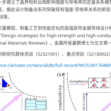
一步建立了晶界和析出相影响强度与导电率的定量关系模
径，据此设计制备出系列突破现有强度-导电率关系的新型
导线等。
定量模型、制备工艺到性能优化的高强高导金属导线设计
tegies for high-strength and high-conductivi
tional Materials Reviews》。金属所侯嘉鹏博
究群体项目（52321001）、重点项目（52130002）
nce.clarivate.cn/wos/alldb/full-record/WOS:0017648