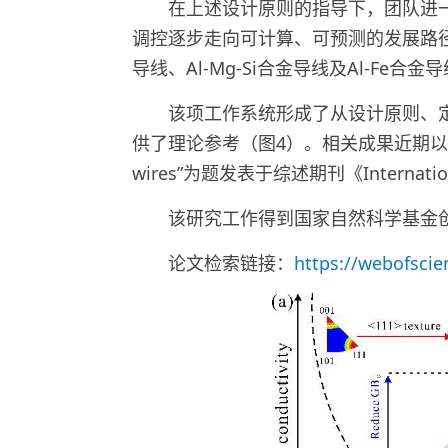
在上述设计原则的指导下，团队进
调控逐步走向可计算、可预测的发展路
导线、Al-Mg-Si合金导线及Al-Fe合金
该项工作系统形成了从设计原则、
供了理论参考（图4）。相关成果近期以“Design stra
wires”为题发表于综述期刊《Interna
该研究工作得到国家自然科学基金创新研
论文检索链接：
https://webofscie