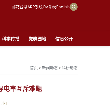
邮箱登录
ARP系统
OA系统
English
科学传播
党群园地
信息公开
首页
>
新闻动态
>
科研动态
导电率互斥难题
小
】