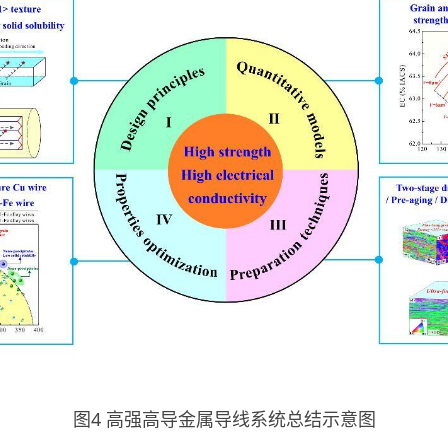
图4 高强高导金属导线系统总结示意图