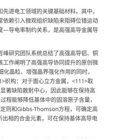
和先进电工领域的关键基础材料。其中，
常依赖引入微观组织缺陷来阻碍位错运动
度—导电率制约关系，是高强高导金属导
哲峰研究团队系统总结了高强高导铝、铜
该工作阐明了高强高导协同提升的原创微
细化晶粒、增强晶界强化作用的同时，
>织构：对于面心立方金属，<111>取
入显著缺陷散射中心，因此能够在保持高
出过程能够降低基体中的固溶原子含量，
和Gibbs-Thomson方程，可确定高
析出相的合金元素，可在保持基体高导电