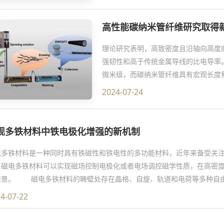
低。因此，在铸造、粉末冶金、3D打
材料缺陷而需严格控制并极力消除。
高性能碳纳米管纤维研究取得
国家研究中心金海军研究员团队提出，如
理论研究表明，高致密度且沿轴向高度
强韧性和高于传统金属导线的比电导率
微米级，而碳纳米管纤维具有宏观长度
管单体组装制备成宏观尺度的纤维，并
2024-07-24
重要应用的关键。 近期，中国科学
畅、侯鹏翔团队开展了湿法纺丝制备高
纤维的电导率比已有报道提高32%（ACS Na
现多铁材料中铁电极化增强的新机制
电多铁材料是一种同时具有铁磁性和铁电性的多功能材料，近年来备受关
，磁电多铁材料可以实现磁场控制电极化或者电场调控磁学性质，在高密
前景。 磁电多铁材料的畴壁处存在晶格、自旋、轨道和电荷等多种自由
具备的新奇物性，对调控材料的铁电性和磁学性能起着重要作用。然而，
4-07-22
处的铁电极化强度往往会降低，对材料的性能与应用带来不利影响。畴壁处的