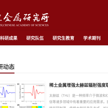
科研成果
研究队伍
研究生教育
学术期刊
研动态
稀土金属增强太赫兹辐射强度
太赫兹（THz）是一种频率介于微波
信等诸多领域中有着重要的应用需求。
赫兹辐射源。传统太赫兹产生方式，如