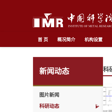
首 页
概况简介
机构设置
科
新闻动态
图片新闻
科研动态