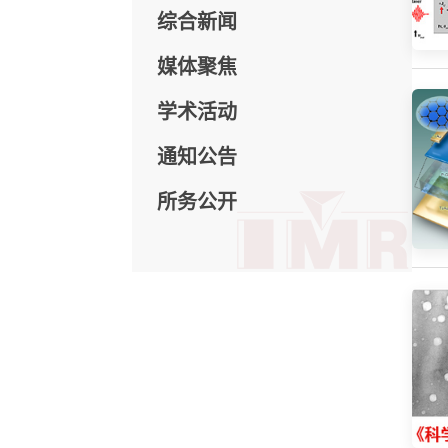
综合新闻
媒体聚焦
学术活动
通知公告
所务公开