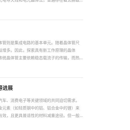
等问题。 基于自旋电子学效应的太赫兹产生
带、高效率和高稳定性等诸多优点，现已受到
-自旋-轨道自由度之间的转化效率对于提升自
国科学院金属研究所...
体管则是集成电路的基本单元。随着晶体管尺
益增多。因此，探索具有新工作原理的晶体
传统晶体管主要依赖稳态载流子的传输，而热
能态来提升器件的速度和功能，展现出突破现
的热载流子晶体管主要依靠隧穿注入和电场加
响，所生成的热载流子电流密度不足，严重限
得进展
材料凭借其原子级厚度...
汽车、消费电子等关键领域的共同迫切需求。
金元素（如轻质钢中的铝、铝合金中的锂）来
有效，且更具普适性的材料减重途径。但一般
的强度、塑韧性、疲劳性能等力学性能急剧降