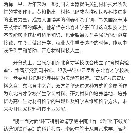
两弹一星、近年来为一系列国之重器提供关键材料技术所发
挥的重要作用。黄粮指出，材料已经成为推动世界科技进步
的重要力量，成为大国博弈的利器和杀手锏，事关国家卡脖
子技术难题的解决。他希望东北育才学子通过这次科技之旅
不仅能够收获材料科学知识，也希望通过与金属所的近距离
接触，在今后做出升学、就业人生重要选择的时候，能从中
获得引导和帮助，开启材料科技人生。
开幕式上，金属所和东北育才学校联合成立了“育材实验
室”，金属所党委副书记、纪委书记卓君臣和东北育才学校校
长、党委副书记赵延坤共同为实验室揭牌。“育材”为培育材
料之意，东北育才之音，双方希望通过这种方式将金属所作
为东北育才学校学生学习材料、研究材料的培养基地，培养
优秀高中生对材料科学的兴趣以及科学思维和科学方法，未
来投身国家材料科技事业发展。
“院士面对面”环节特别邀请李殿中院士作《为“地下蛟龙”
铸造钢铁脊梁》的科普报告。李殿中院士从自己求学、高考