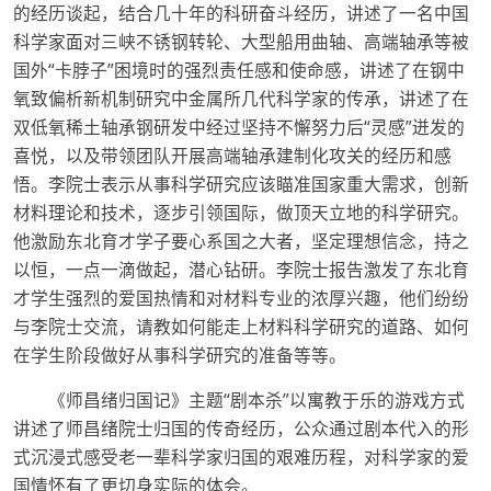
的经历谈起，结合几十年的科研奋斗经历，讲述了一名中国
科学家面对三峡不锈钢转轮、大型船用曲轴、高端轴承等被
国外“卡脖子”困境时的强烈责任感和使命感，讲述了在钢中
氧致偏析新机制研究中金属所几代科学家的传承，讲述了在
双低氧稀土轴承钢研发中经过坚持不懈努力后“灵感”迸发的
喜悦，以及带领团队开展高端轴承建制化攻关的经历和感
悟。李院士表示从事科学研究应该瞄准国家重大需求，创新
材料理论和技术，逐步引领国际，做顶天立地的科学研究。
他激励东北育才学子要心系国之大者，坚定理想信念，持之
以恒，一点一滴做起，潜心钻研。李院士报告激发了东北育
才学生强烈的爱国热情和对材料专业的浓厚兴趣，他们纷纷
与李院士交流，请教如何能走上材料科学研究的道路、如何
在学生阶段做好从事科学研究的准备等等。
《师昌绪归国记》主题“剧本杀”以寓教于乐的游戏方式
讲述了师昌绪院士归国的传奇经历，公众通过剧本代入的形
式沉浸式感受老一辈科学家归国的艰难历程，对科学家的爱
国情怀有了更切身实际的体会。