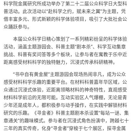
科学院金属研究所成功举办了第二十二届公众科学日大型科
普活动。此次活动以“赴科学之约，赋未来之翼”为主题，凭
借丰富多元、形式新颖的科学体验项目，吸引了大批社会公
众踊跃参与。
本届公众科学日精心策划了一系列精彩纷呈的科学体验
活动，涵盖主题游园会、科普主题“剧本杀”、科学互动集章
挑战、科普有奖问答等多个板块，让参与者在寓教于乐中近
距离感受材料科学的独特魅力，沉浸式传承科研精神。
“书中自有黄金屋”主题游园会现场热闹非凡，成为公众
感受材料科学乐趣的重要平台。在材料科普嘉年华区域，公
众通过沉浸式体验，近距离领略材料的神奇特性，直观感受
材料科学前沿的无限可能。互动实验区人气爆棚，无论是青
少年还是成年人，都积极参与动手操作，在实践中解锁材料
研究的乐趣。《寻金者》科普主题剧本杀设置“每站一谜、集
章通关”的趣味模式。参与者在沉浸式角色扮演中，跨越七十
三年的真实传奇，化身“寻金者”穿梭于七个展区，探寻金属