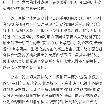
所七十余年发展的精神密码，深刻感受金属所深厚的历史底
蕴与代代相传的科研精神。
线上直播已成为公众科学日的重要组成部分。今年，抖
音与微信视频号平台实时呈现了活动的精彩盛况。除了介绍
线下主活动场区外，主播还带领线上观众走进即将投入使用
的研究生大厦B座。这里将成为中国科学技术大学材料学院
硕士与博士研究生的新“家”。在线上导览中，观众不仅“云参
观”了宽敞明亮、生活设施齐备的新生宿舍，还一睹了配备综
合体育馆及各类功能用房的大厦内部环境。通过直播镜头，
线上观众真切感受到了金属所对青年人才无微不至的关怀，
以及以人为本的育人文化。
此外，线上观众还体验了一场别开生面的“云端电镜之
旅”。在科普志愿者的专业讲解下，大家走进了电镜中心的显
微分析设备群，见证了一系列高精尖的“科学之眼”如何帮助
科研人员洞察材料在原子层面的排列密码。这场云端探访，
让观众深刻体会到前沿科技探索背后所依托的强大平台力