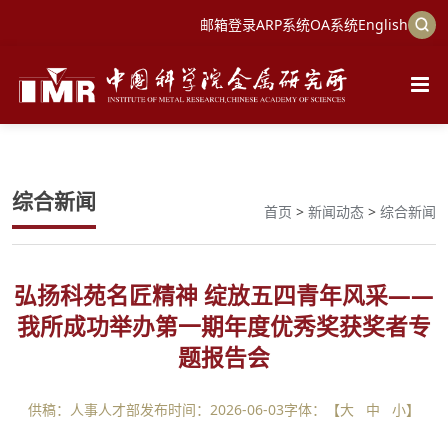
邮箱登录
ARP系统
OA系统
English
综合新闻
首页
>
新闻动态
>
综合新闻
弘扬科苑名匠精神 绽放五四青年风采——
我所成功举办第一期年度优秀奖获奖者专
题报告会
供稿：人事人才部
发布时间：2026-06-03
字体：【
大
中
小
】