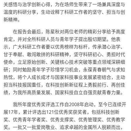
关感悟与治学创新心得，为在场师生带来了一场兼具深度与
温度的科研分享，生动诠释了科研工作者的坚守、担当与创
新精神。
在报告会最后，陈星秋对两位老师的精彩分享给予高度
肯定，并对全所科研人员与青年学子提出殷切期望。他表
示，广大科研工作者要以优秀榜样为标杆，传承潜心治学、
甘于奉献、敢闯敢拼的科研精神，坚守科研初心、勇担时代
使命，立足原始创新、关键核心技术突破等重点领域深耕细
研；同时勉励青年学子珍惜学习机会，永葆青春朝气与求知
热忱，将个人成长成才与国家科技事业发展紧密结合，主动
担当科技报国重任，在科技创新新征程上勇毅前行、再创佳
绩，为我所高质量发展、国家科技自立自强贡献青春力量。
我所年度优秀奖评选工作自2008年启动，至今已连续开
展17年，累计评选出121位优秀奖获奖者，包括科技创新
奖、优秀青年学者奖、优秀支撑奖、优秀管理奖、优秀教学
奖。一批又一批爱岗敬业、追求卓越的金属所人脱颖而出，