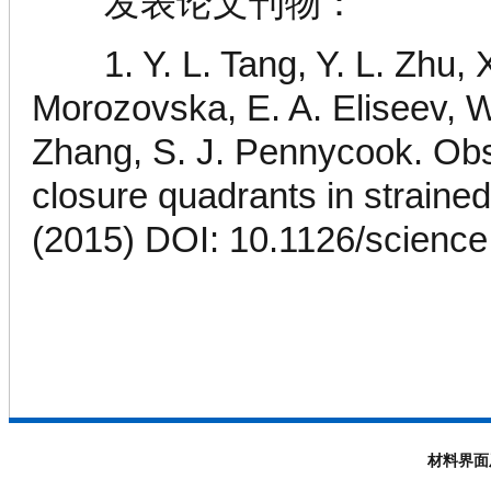
发表论文刊物：
1. Y. L. Tang, Y. L. Zhu, 
Morozovska, E. A. Eliseev, W
Zhang, S. J. Pennycook. Obser
closure quadrants in strained
(2015) DOI: 10.1126/scienc
材料界面