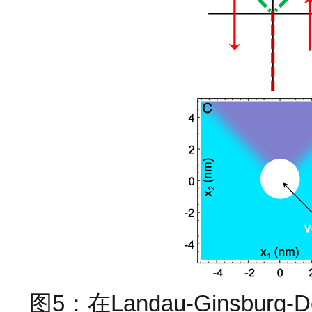
图5：在Landau-Ginsbur