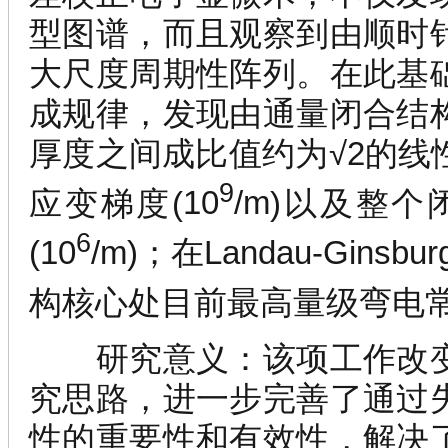
型图谱，而且观察到由顺时
大尺度周期性阵列。在此基
成规律，发现由通量闭合结
厚度之间成比值约为
√2
的线
9
应变梯度
(
10
/m
)
以及整个
6
(
10
/m
)
；在
Landau-Ginsbur
构核心处目前最高量级弯电
研究意义：
该项工作改
究思路，进一步完善了通过
性的重要性和有效性，解决