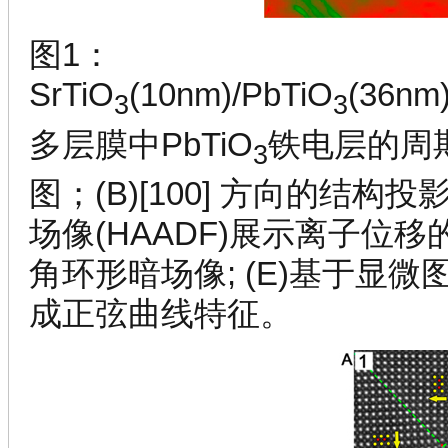
图1：
SrTiO
(10nm)/PbTiO
(36nm)
3
3
多层膜中PbTiO
铁电层的周期
3
图；(B)[100] 方向的结构投
场像(HAADF)展示离子位
角环形暗场像; (E)基于显
成正弦曲线特征。