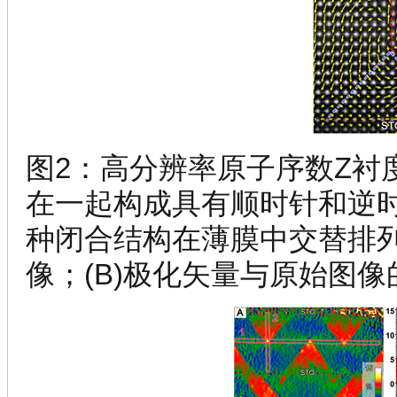
图2：高分辨率原子序数Z衬
在一起构成具有顺时针和逆
种闭合结构在薄膜中交替排列
像；(B)极化矢量与原始图