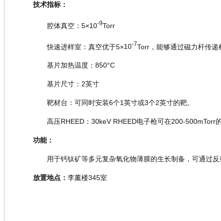
技术指标：
-9
腔体真空：
5×10
Torr
-7
快速进样室：真空优于
5
×
10
Torr
，
能够通过磁力杆传递
基片加热温度：
850
°
C
基片尺寸：
2
英寸
靶材台：可
同时安装
6
个
1
英寸或
3
个
2
英寸的靶。
高压
RHEED
：
30keV RHEED
电子枪可在
200-500mTorr
功能：
用于钙钛矿等多元复杂氧化物薄膜的生长制备，可通过反
放置地点：
李薰楼
345室