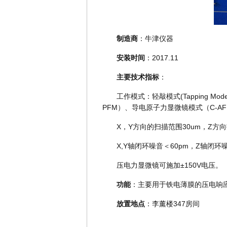
制造商
：牛津仪器
安装时间
：2017.11
主要技术指标
：
工作模式：轻敲模式(Tapping Mode)、接
PFM）、导电原子力显微镜模式（C-AF
X，Y方向的扫描范围30um，Z方向
X,Y轴闭环噪音＜60pm，Z轴闭环噪音
压电力显微镜可施加±150V电压。
功能
：主要用于铁电薄膜的压电响
放置地点
：李薰楼347房间