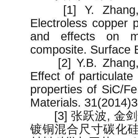
[1] Y. Zhang, B
Electroless copper p
and effects on me
composite. Surface 
[2] Y.B. Zhang, B
Effect of particulate
properties of SiC/F
Materials. 31(2014)
[3] 张跃波, 金剑
镀铜混合尺寸碳化硅