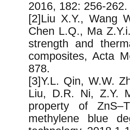
2016, 182: 256-262.
[2]Liu X.Y., Wang 
Chen L.Q., Ma Z.Y.i.
strength and therma
composites, Acta Me
878.
[3]Y.L. Qin, W.W. Zh
Liu, D.R. Ni, Z.Y.
property of ZnS–T
methylene blue de